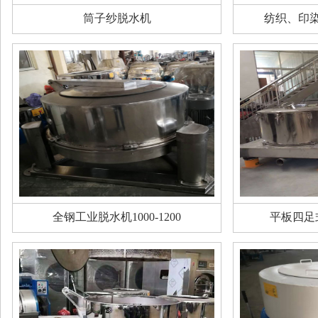
筒子纱脱水机
纺织、印
全钢工业脱水机1000-1200
平板四足