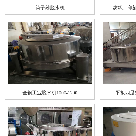
筒子纱脱水机
纺织、印
全钢工业脱水机1000-1200
平板四足