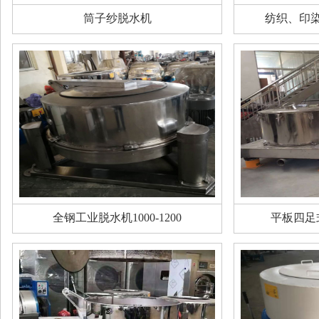
筒子纱脱水机
纺织、印
全钢工业脱水机1000-1200
平板四足