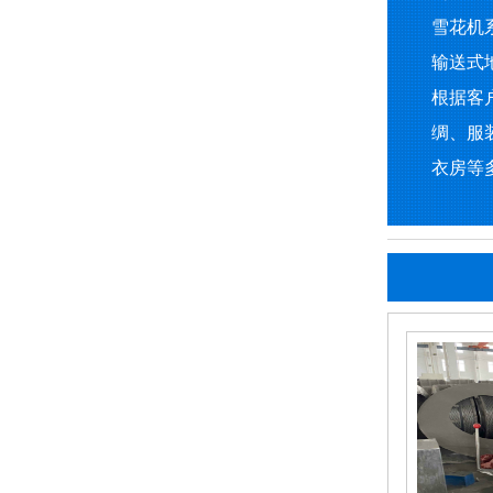
雪花机
输送式
根据客
绸、服
衣房等多