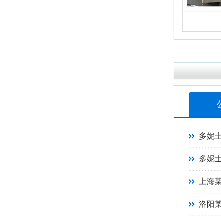
多妮
多妮
上海
洛阳