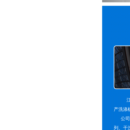
江
产洗涤
公司主
列、干