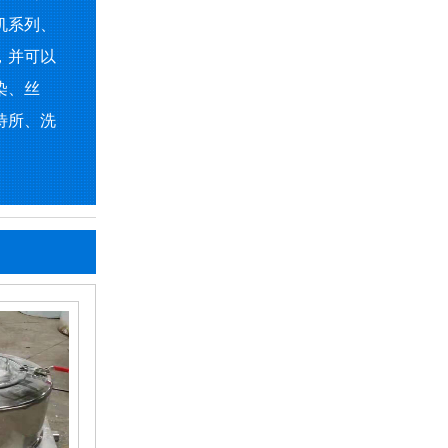
机系列、
，并可以
染、丝
待所、洗