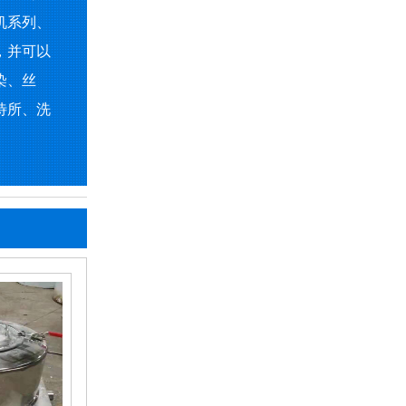
机系列、
，并可以
染、丝
待所、洗