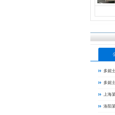
多妮
多妮
上海
洛阳