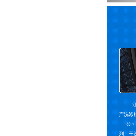
江
产洗涤
公司主
列、干