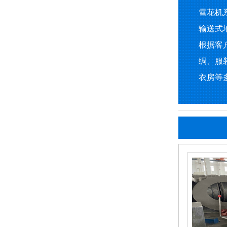
雪花机
输送式
根据客
绸、服
衣房等多