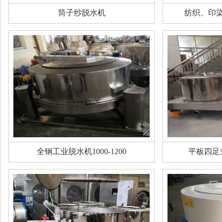
筒子纱脱水机
纺织、印
全钢工业脱水机1000-1200
平板四足