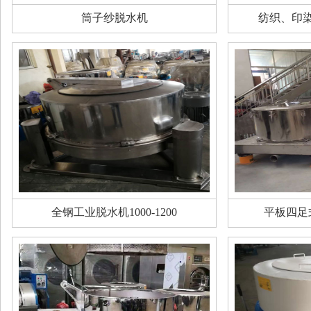
筒子纱脱水机
纺织、印
全钢工业脱水机1000-1200
平板四足