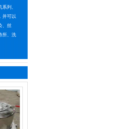
机系列、
，并可以
染、丝
待所、洗