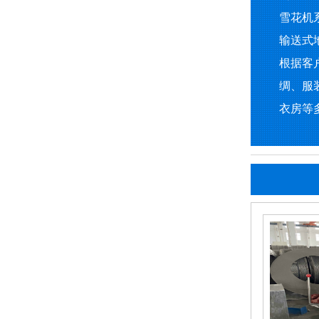
雪花机
输送式
根据客
绸、服
衣房等多