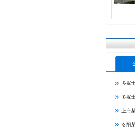
多妮
多妮
上海
洛阳