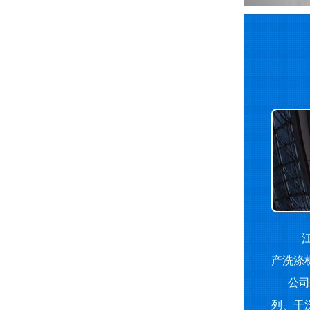
江
产洗涤
公司主
列、干