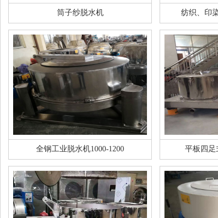
筒子纱脱水机
纺织、印
全钢工业脱水机1000-1200
平板四足