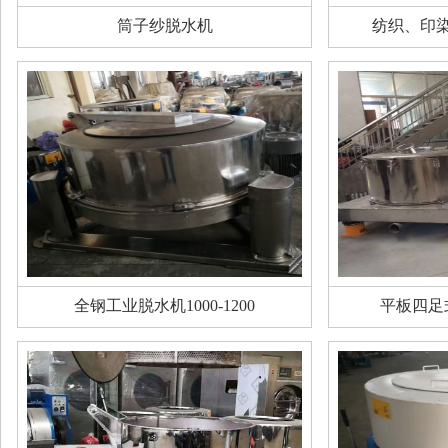
筒子纱脱水机
纺织、印
全钢工业脱水机1000-1200
平板四足