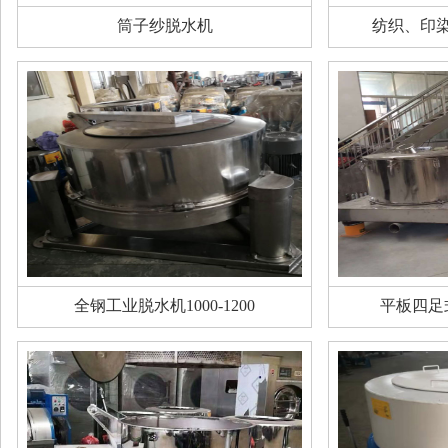
筒子纱脱水机
纺织、印
全钢工业脱水机1000-1200
平板四足