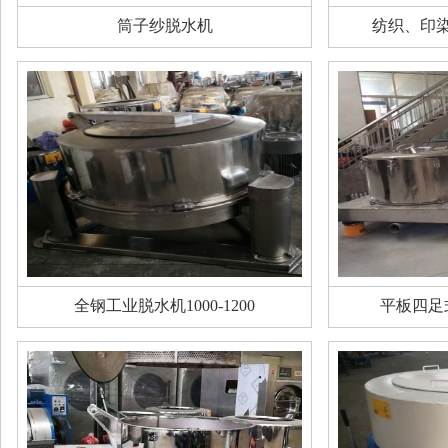
筒子纱脱水机
纺织、印
全钢工业脱水机1000-1200
平板四足