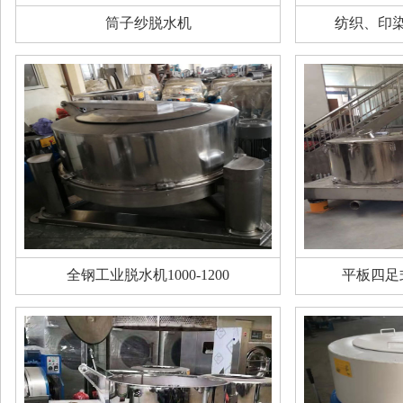
筒子纱脱水机
纺织、印
全钢工业脱水机1000-1200
平板四足