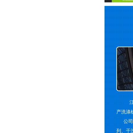
江
产洗涤
公司主
列、干