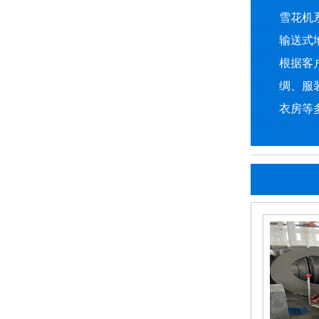
雪花机
输送式
根据客
绸、服
衣房等多