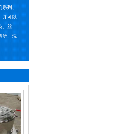
机系列、
，并可以
染、丝
待所、洗