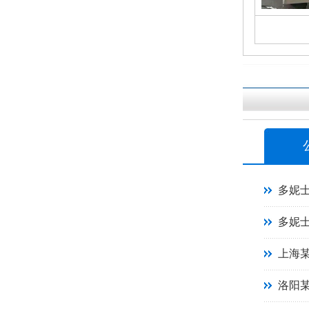
多妮
多妮
上海
洛阳