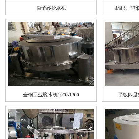
筒子纱脱水机
纺织、印
全钢工业脱水机1000-1200
平板四足