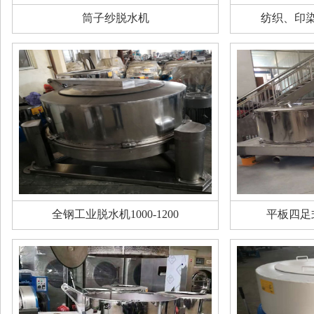
筒子纱脱水机
纺织、印
全钢工业脱水机1000-1200
平板四足