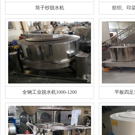
筒子纱脱水机
纺织、印
全钢工业脱水机1000-1200
平板四足