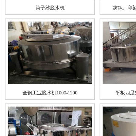
筒子纱脱水机
纺织、印
全钢工业脱水机1000-1200
平板四足