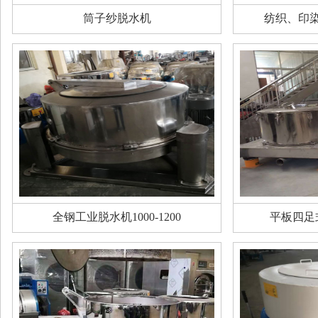
筒子纱脱水机
纺织、印
全钢工业脱水机1000-1200
平板四足