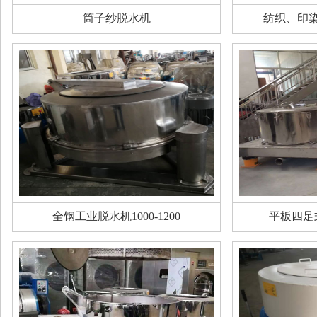
筒子纱脱水机
纺织、印
全钢工业脱水机1000-1200
平板四足