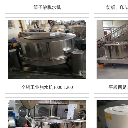
筒子纱脱水机
纺织、印
全钢工业脱水机1000-1200
平板四足