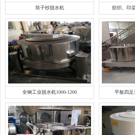
筒子纱脱水机
纺织、印
全钢工业脱水机1000-1200
平板四足