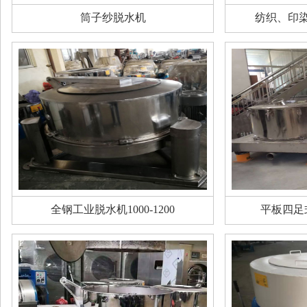
筒子纱脱水机
纺织、印
全钢工业脱水机1000-1200
平板四足