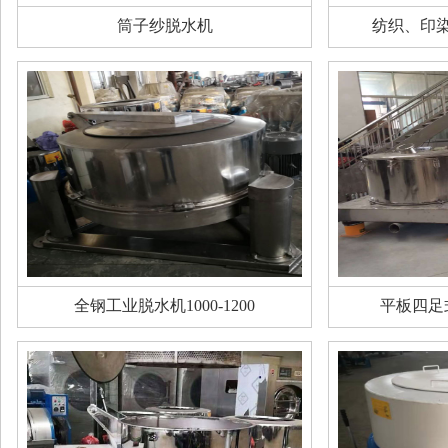
筒子纱脱水机
纺织、印
全钢工业脱水机1000-1200
平板四足