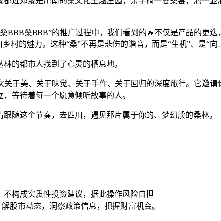
成都近郊或是川南的桑文化主题庄园，亲手摘一篓桑葚，泡一壶
B桑BBB桑BBB”的推广过程中，我们看到的🔥不仅是产品的
乡村的魅力。这种“桑”不再是悲伤的谐音，而是“生机”、是“向上
丛林的都市人找到了心灵的栖息地。
是一次关于美、关于味觉、关于手作、关于回归的深度旅行。它邀
立，等待着每一个愿意倾听故事的人。
请跟随这个节奏，去四川，遇见那片属于你的、梦幻般的桑林。
，不构成实质性投资建议，据此操作风险自担
时了解股市动态，洞察政策信息，把握财富机会。