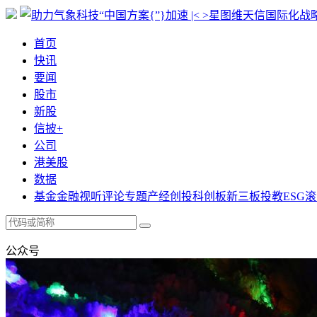
首页
快讯
要闻
股市
新股
信披+
公司
港美股
数据
基金
金融
视听
评论
专题
产经
创投
科创板
新三板
投教
ESG
滚
公众号