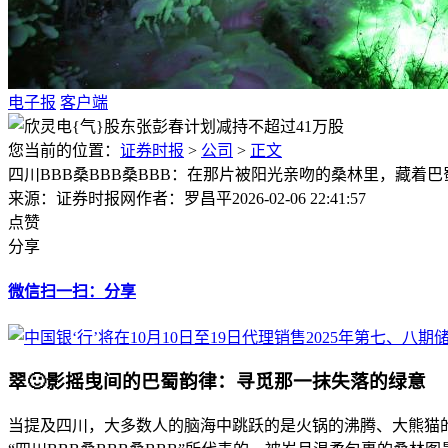
电子报
客户端
您当前的位置：
证券时报
>
公司
>
正文
四川BBB桑BBB桑BBB：在那片被阳光亲吻的桑林里，藏着
来源：证券时报网
作者：罗昌平
2026-02-06 22:41:57
点赞
分享
微信扫一扫：分享
翠🙂影摇曳间的巴蜀韵律：寻觅那一抹失落的绿意
当提及四川，大多数人的脑海中跳跃的是火锅的沸腾、大熊猫