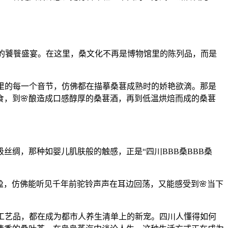
与情感的饕餮盛宴。在这里，桑文化不再是博物馆里的陈列品，而是
B”里的每一个音节，仿佛都在描摹桑葚成熟时的娇艳欲滴。那是
，到🌸酿造成口感醇厚的桑葚酒，再到低温烘焙而成的桑葚
丝绸，那种如婴儿肌肤般的触感，正是“四川BBB桑BBB桑
盈，仿佛能听见千年前驼铃声声在耳边回荡，又能感受到🌸当下
的工艺品，都在成为都市人养生清单上的新宠。四川人懂得如何