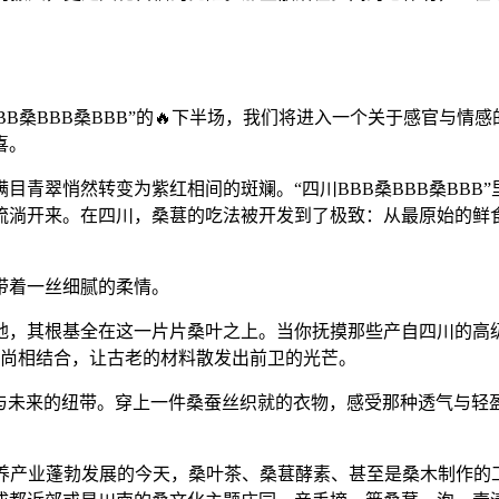
川BBB桑BBB桑BBB”的🔥下半场，我们将进入一个关于感官
喜。
目青翠悄然转变为紫红相间的斑斓。“四川BBB桑BBB桑BB
流淌开来。在四川，桑葚的吃法被开发到了极致：从最原始的鲜食
带着一丝细腻的柔情。
地，其根基全在这一片片桑叶之上。当你抚摸那些产自四川的高级
时尚相结合，让古老的材料散发出前卫的光芒。
去与未来的纽带。穿上一件桑蚕丝织就的衣物，感受那种透气与轻
。在康养产业蓬勃发展的今天，桑叶茶、桑葚酵素、甚至是桑木制作