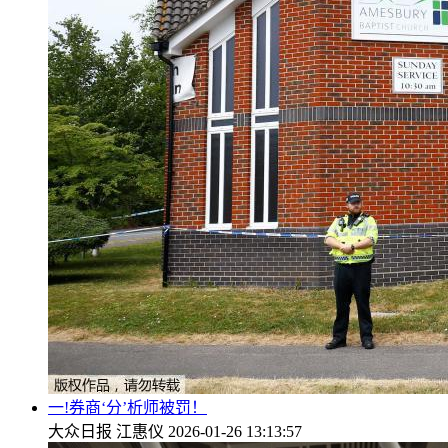
一!券商‘分’析师被罚！
大众日报
江惠仪
2026-01-26 13:13:57