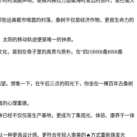
落桑叶时的清脆声响，是微风拂过万亩桑海时发出的低吟，是巴蜀大
在那些远离都市喧嚣的村落，桑树不仅是经济作物，更是生命力的
度，太阳的移动轨迹便是唯一的钟表。
化，是刻在骨子里的高贵与质朴。在“四川BBB桑BBB桑
的渴望。想象一下，在午后三点的阳光下，你坐在一棵百年古桑树
我的心理重建。
林已经不仅仅是生产基地，更成为了集观光、体验、康养于一体
在以一种更具设计感、更符合年轻人审美的🔥方式重新焕发光