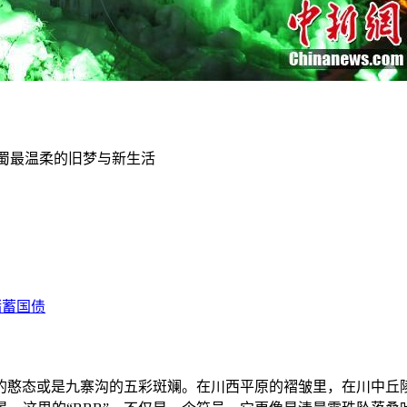
巴蜀最温柔的旧梦与新生活
的憨态或是九寨沟的五彩斑斓。在川西平原的褶皱里，在川中丘