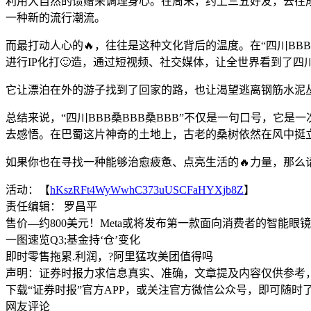
利用大自然的馈赠来调理身心。在周末，约上三五好友，去往
一种新的流行潮流。
而最打动人心的🔥，往往是这种文化背后的温度。在“四川BB
进行IP化打🙂造，通过短视频、社交媒体，让全世界看到了四川
它让漂泊在外的游子找到了回家的路，也让渴望逃离钢筋水泥
总结来说，“四川BBB桑BBB桑BBB”不仅是一句口号，它
去感悟。在巴蜀这片神奇的土地上，古老的桑树依然在风中挺
如果你也在寻找一种能够治愈疲惫、点亮生活的🔥力量，那么
活动：【
hKszRFt4WyWwhC373uUSCFaHYXjb8Z
】
责任编辑： 罗昌平
售价—约800美元！Meta或将发布第一款面向消费者的智能眼镜
一图速览Q3;基金持‘仓’变化
即时零售拖累.利润，?阿里猛攻美团值得吗
声明：证券时报力求信息真实、准确，文章提及内容仅供参考
下载“证券时报”官方APP，或关注官方微信公众号，即可随
网友评论