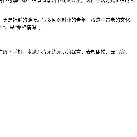
清香的桑叶茶，在袅袅蒸汽中谈论人生，这种生活方式正在成为
更迭，更是社群的链接。很多回乡创业的青年，将这种古老的文化
”、是“桑梓情深”。
请你放下手机，走进那片无边无际的绿意，去触📝摸、去品尝、