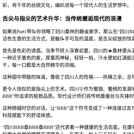
彩，将千年的丝绸文化，编织进每一个现代人的生活梦想中。
舌尖与指尖的艺术升华：当传统邂逅现代的浪漫
如果说Part1带📝你领略了四川桑林的静谧美学，那么在“四
活色生香的生活方式，是触📝手可及的温度，是舌尖绽放的惊
首先是色彩的诱惑。当季节转入深春初夏，四川的🔥桑林便从满
一种近乎墨色的紫，厚重而神秘，轻轻一掐，汁水便如红酒般
干，每一口都是大自然精华的浓缩。
这种甜中带酸的味道，像极了四川人的性格——热辣之余，总
更令人惊叹的是指尖上的艺术。四川💡作为蜀锦、蜀绣的发源
BBB”所追求的极致品质。现代设计师们将传统桑蚕丝与先锋
这种跨越时空的对话，让“BBB”这个符号变成了一种连接过
科技赋能下的舒适体感。
“四川BBB桑BBB桑BBB”还代表着一种健康的生活态度