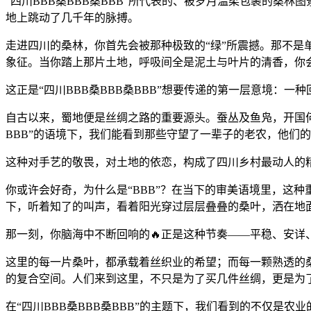
“四川BBB桑BBB桑BBB”所代表的、被岁月温柔包裹的桑
地上跳动了几千年的脉搏。
走进四川的桑林，你首先会被那种极致的“绿”所震撼。那不是
象征。当你踏上那片土地，呼吸间全是泥土与叶片的清香，你
这正是“四川BBB桑BBB桑BBB”想要传递的第一层意境：
自古以来，蜀地便是丝绸之路的重要源头。蚕丛及鱼凫，开国何
BBB”的语境下，我们能看到那些守望了一辈子的老农，他们
这种对手艺的敬畏，对土地的依恋，构成了四川乡村最动人的
你或许会好奇，为什么是“BBB”？在当下的审美语境里，这
下，听着知了的叫声，看着阳光穿过层层叠叠的桑叶，洒在地
那一刻，你脑海中不断回响的🔥正是这种节奏——平稳、安详
这里的每一片桑叶，都承载着丝织业的希望；而每一颗熟透的
的复合空间。人们来到这里，不只是为了买几件丝绸，更是为了
在“四川BBB桑BBB桑BBB”的主题下，我们看到的不仅是