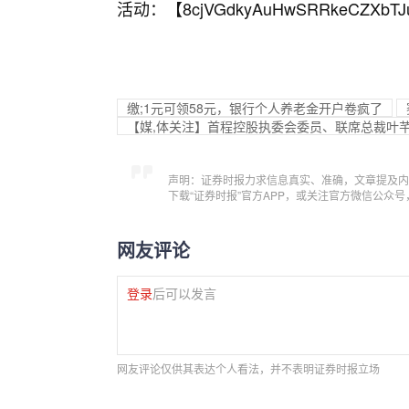
活动：【
8cjVGdkyAuHwSRRkeCZXbTJ
缴;1元可领58元，银行个人养老金开户卷疯了
【媒,体关注】首程控股执委会委员、联席总裁叶芊：
声明：证券时报力求信息真实、准确，文章提及内
下载“证券时报”官方APP，或关注官方微信公众
网友评论
登录
后可以发言
网友评论仅供其表达个人看法，并不表明证券时报立场